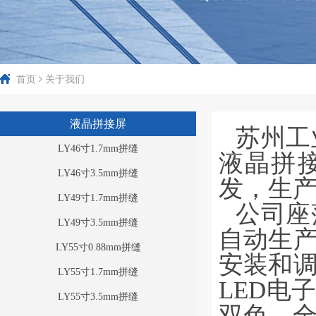
首页
关于我们
液晶拼接屏
苏州工
LY46寸1.7mm拼缝
液晶拼接
LY46寸3.5mm拼缝
发，生
LY49寸1.7mm拼缝
公司座
LY49寸3.5mm拼缝
自动生
LY55寸0.88mm拼缝
安装和
LY55寸1.7mm拼缝
LED电
LY55寸3.5mm拼缝
双色、全